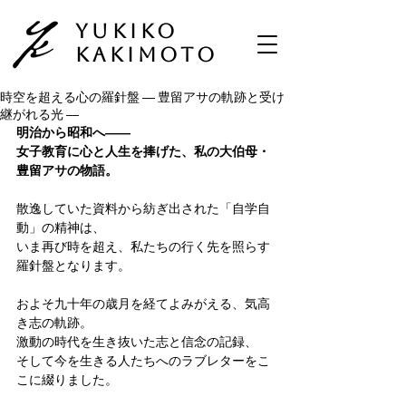
Yukiko
Kakimoto
時空を超える心の羅針盤 ― 豊留アサの軌跡と受け
継がれる光 ―
明治から昭和へ――
女子教育に心と人生を捧げた、私の大伯母・
豊留アサの物語。
散逸していた資料から紡ぎ出された「自学自
動」の精神は、
いま再び時を超え、私たちの行く先を照らす
羅針盤となります。
およそ九十年の歳月を経てよみがえる、気高
き志の軌跡。
激動の時代を生き抜いた志と信念の記録、
そして今を生きる人たちへのラブレターをこ
こに綴りました。